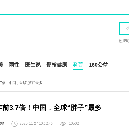
热搜词
美
两性
医生说
硬核健康
科普
160公益
.7倍！中国，全球“胖子”最多
年前3.7倍！中国，全球“胖子”最多


健康
2020-11-27 10:12:40
10502