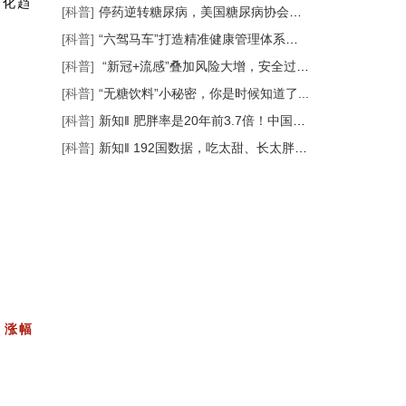
变化趋
[科普]
停药逆转糖尿病，美国糖尿病协会CEO成功...
[科普]
“六驾马车”打造精准健康管理体系丨瑞...
[科普]
“新冠+流感”叠加风险大增，安全过冬...
[科普]
“无糖饮料”小秘密，你是时候知道了...
[科普]
新知‖ 肥胖率是20年前3.7倍！中国，全球...
[科普]
新知‖ 192国数据，吃太甜、长太胖真的...
，
涨幅