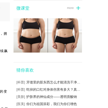
微课堂
more
有
位，拥
持续飙
猜你喜欢
[科普]
牙缝里的脏东西怎么才能清洗干净？这样...
[科普]
吃掉的口红对身体伤害有多大？真相是这...
率的变
[美肤]
护肤界的神仙成分——透明质酸钠
[医美]
你们为祖国添彩，我们为你们增色