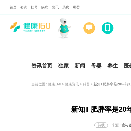
首页
咨询
挂号
疾病
资讯
药房
母婴


资讯首页
独家
新闻
母婴
养生
医
当前位置 :
健康160
>
健康资讯
>
科普
>
新知‖ 肥胖率是20年前3
新知‖ 肥胖率是20
转载
来源 :
糖与