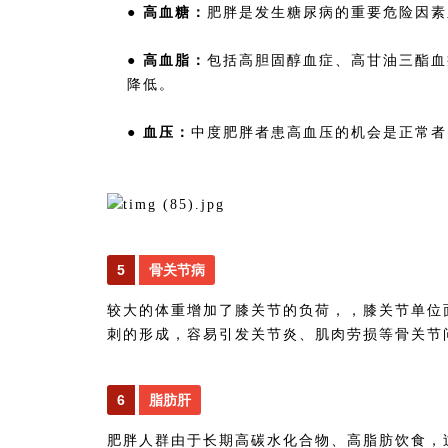
● 高血糖：
肥胖是发生糖尿病的重要危险因素
● 高血脂：
包括高胆固醇血症、高甘油三酯血
降低。
● 血压：
中度肥胖者患高血压的机会是正常者
5
骨关节病
较大的体重增加了膝关节的负荷，，膝关节单位
刺的形成，容易引发关节炎、肌肉劳损等骨关节
6
脂肪肝
肥胖人群由于长期高碳水化合物、高脂肪饮食，