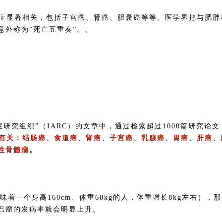
癌症显著相关，包括子宫癌、肾癌、胆囊癌等等。医学界把与肥胖
意外称为“死亡五重奏”。、
症研究组织”（IARC）的文章中，通过检索超过1000篇研究论文
生有关：结肠癌、食道癌、肾癌、子宫癌、乳腺癌、胃癌、肝癌、
性骨髓瘤。
意味着一个身高160cm、体重60kg的人，体重增长8kg左右），
巴瘤的发病率就会明显上升。