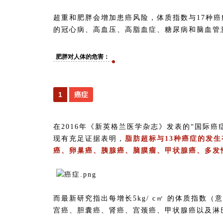
超重和肥胖会增加患癌风险，体质指数与17种
的冠心病、高血压、高脂血症、糖尿病和脑血管
肥胖对人体的危害：
1
癌症
在2016年《新英格兰医学杂志》发表的“国际癌
现有充足证据表明，
脂肪超标与13种癌症的发
癌、卵巢癌、胰腺癌、脑膜瘤、甲状腺癌、多发
而最新研究指出每增长5kg/ c㎡ 的体质指数（
宫癌、胆囊癌、肾癌、宫颈癌、甲状腺癌以及淋