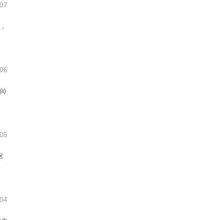
-07
余，
-06
个问
-05
区
-04