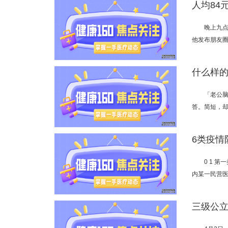
晚上九
他发布朋友圈
「老公
答。简短，却
6类疫情
0 1 
内某一民营医
三级公立