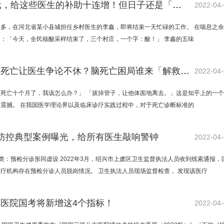
人均84元，给这些医生的补助十连增！但日子还是「紧巴巴」...
2022-04
点多，在河北省某小县城担任乡村医生的李鑫，即将结束一天忙碌的工作。 在喘息之
：「今天，全民核酸采样结束了，三个村庄，一个字：酸！」 李鑫的五味
什么样的死亡让医生争论不休？脑死亡困局谁来「解救」？
2022-04
脑死亡十个月了，我该怎么办？」 「拔掉管子，让他体面地离去。」这是知乎上的一
震撼。 在我国医学理论界以及临床诊疗实践过程中，对于死亡诊断标准的
防控典型案例曝光，给所有医生敲响警钟
2022-04
第一类：预检分诊形同虚设 2022年3月，绍兴市上虞区卫生监督执法人员收到线索通报，
疗机构存在预检分诊人员脱岗情况。 卫生执法人员现场监督检查， 发现该医疗
医院国考将新增这4个指标！
2022-04