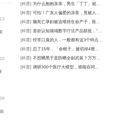
[科普]
为什么抱抱亲亲，男生「丁丁」就会有液...
[科普]
可怕！广东人偏爱的凉茶，竟被人偷偷掺...
-13
[科普]
脑死亡孕妇被迫维持生命产子，医生有话...
[科普]
首款认知领域数字疗法产品获批，“游戏...
至
[科普]
经常口臭的人，一般都有这3个特点！很...
[科普]
忍了15年，「命根子」被切掉4厘米！早期...
[科普]
不想晒黑于是防晒全副武装？万万没想到...
-10
[科普]
调研300个医疗大模型，谁能在同质化瓶颈...
理
-09
 回