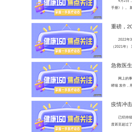
4月2日
手册》）。 
2022
（2021年
网上的事
哮喘 发作，
疫情冲击
已经持
度甚至超过了