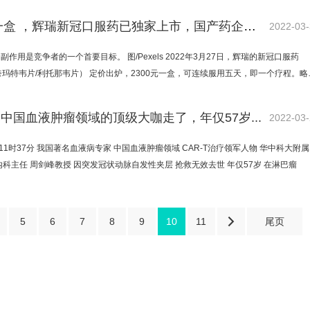
2300元一盒 ，辉瑞新冠口服药已独家上市，国产药企能否迎头赶上？
2022-03
副作用是竞争者的一个首要目标。 图/Pexels 2022年3月27日，辉瑞的新冠口服药
id （奈玛特韦片/利托那韦片） 定价出炉，2300元一盒，可连续服用五天，即一个疗程。略
中国血液肿瘤领域的顶级大咖走了，年仅57岁...
2022-03
日11时37分 我国著名血液病专家 中国血液肿瘤领域 CAR-T治疗领军人物 华中科大附
内科主任 周剑峰教授 因突发冠状动脉自发性夹层 抢救无效去世 年仅57岁 在淋巴瘤
5
6
7
8
9
10
11

尾页