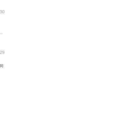
-30
低
-29
属同