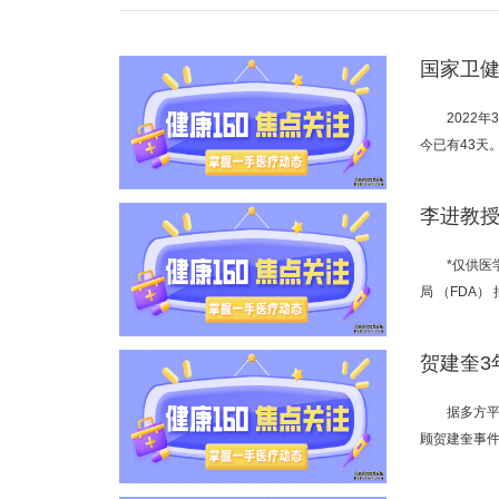
国家卫
2022
今已有43天
李进教
*仅供医
局 （FDA
据多方
顾贺建奎事件