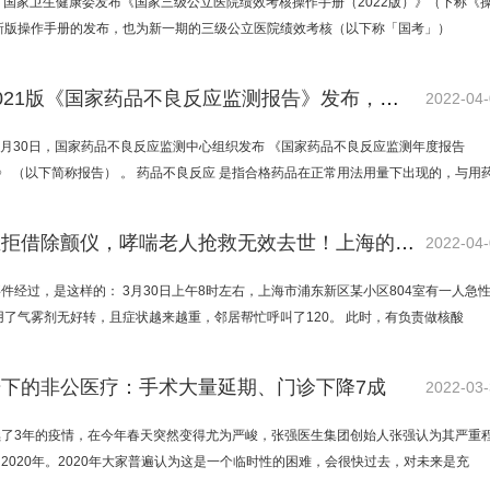
，国家卫生健康委发布《国家三级公立医院绩效考核操作手册（2022版）》（下称《
新版操作手册的发布，也为新一期的三级公立医院绩效考核（以下称「国考」）
重磅，2021版《国家药品不良反应监测报告》发布，这5类药被点名！
2022-04
年3月30日，国家药品不良反应监测中心组织发布 《国家药品不良反应监测年度报告
） 》 （以下简称报告） 。 药品不良反应 是指合格药品在正常用法用量下出现的，与用
急救医生拒借除颤仪，哮喘老人抢救无效去世！上海的这名医生，是对还是错？
2022-04
件经过，是这样的： 3月30日上午8时左右，上海市浦东新区某小区804室有一人急
用了气雾剂无好转，且症状越来越重，邻居帮忙呼叫了120。 此时，有负责做核酸
下的非公医疗：手术大量延期、门诊下降7成
2022-03
续了3年的疫情，在今年春天突然变得尤为严峻，张强医生集团创始人张强认为其严重
2020年。2020年大家普遍认为这是一个临时性的困难，会很快过去，对未来是充