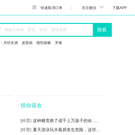


快速取消订单
|
关注微信
下载APP

搜索
 :
月经失调
皮肤病
慢性咳嗽
牙痛
猜你喜欢
[科普]
这种糖竟救了成千上万孩子的命......
[科普]
夏天游泳玩水最易发生危险，这些保命知...