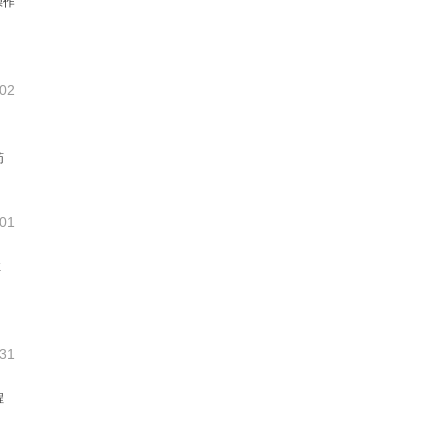
操作
-02
药
-01
性
-31
程