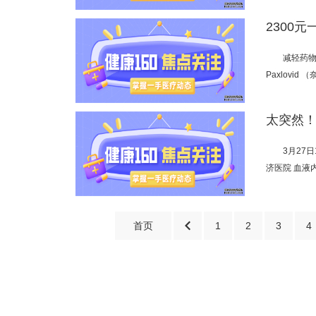
减轻药物
Paxlov
于其
太突然！
3月27
济医院 血液
首页

1
2
3
4