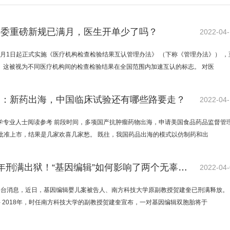
健委重磅新规已满月，医生开单少了吗？
2022-04
年3月1日起正式实施《医疗机构检查检验结果互认管理办法》 （下称《管理办法》） ，
。 这被视为不同医疗机构间的检查检验结果在全国范围内加速互认的标志。 对医
授：新药出海，中国临床试验还有哪些路要走？
2022-04
学专业人士阅读参考 前段时间，多项国产抗肿瘤药物出海，申请美国食品药品监督管
） 批准上市，结果是几家欢喜几家愁。 既往，我国药品出海的模式以仿制药和出
贺建奎3年刑满出狱！“基因编辑”如何影响了两个无辜生命？
2022-04
平台消息，近日，基因编辑婴儿案被告人、南方科技大学原副教授贺建奎已刑满释放。
 2018年，时任南方科技大学的副教授贺建奎宣布，一对基因编辑双胞胎将于