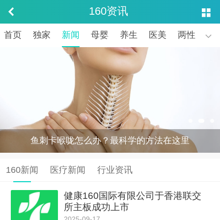
160资讯


首页
独家
新闻
母婴
养生
医美
两性
医

鱼刺卡喉咙怎么办？最科学的方法在这里
160新闻
医疗新闻
行业资讯
健康160国际有限公司于香港联交
所主板成功上市
2025-09-17