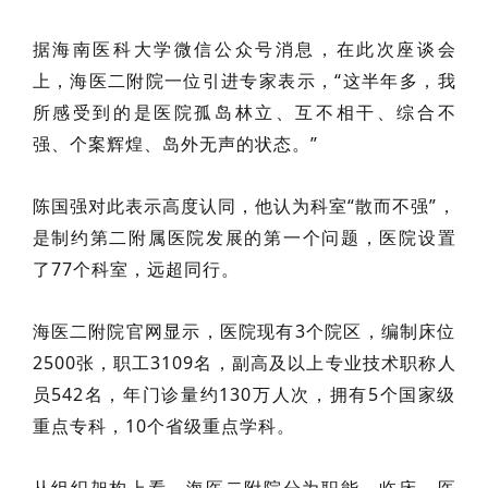
据海南医科大学微信公众号消息，在此次座谈会
上，海医二附院一位引进专家表示，
“这半年多，我
所感受到的是医院孤岛林立、互不相干、综合不
强、个案辉煌、岛外无声的状态。”
陈国强
对此
表示高度认同
，他认为
科室“散而不强”
，
是
制约
第二附属医院
发展的第一个问题
，医院设置
了77个科室，远超同行。
海医二附院官网显示，医院现有3个院区，编制床位
2500张，职工3109名，副高及以上专业技术职称人
员542名，年门诊量约130万人次，拥有5个国家级
重点专科，10个省级重点学科。