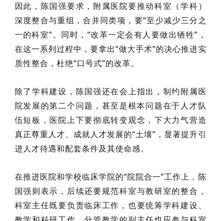
因此，陈国强
要求
，
附属医院要推动科室（学科）
深度整合与重组，合并同类项，要
“
至少减少三分之
一的科室
”。同时，
“改革一定会有人要做出牺牲”
，
在这一系列过程中，
要拿出
“
做大手术
”
的决心推进实
质性整合
，杜绝“口号式”的改革。
除了学科建设，陈国强还在会上
指出，
制约附属医
院发展的第二个问题，甚至是根本问题在于人才队
伍短板，医院
上下要彻底转变观念，下大力气营造
真正尊重人才、成就人才发展的“土壤”
，
显著提升引
进人才待遇和配套条件及其使命感
。
在推进医院和学校临床学院的“
院院合一
”工作上，陈
国强则表示，后续还要
规范科室与教研室的整合
，
科室
主任既要负责临床工作，也要统筹学科建设、
教学和科研工作
，
分管教学的副主任也应参与科室