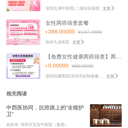

深圳五洲中医院| 二级综合医院
主页
女性两癌筛查套餐
288.00000
¥
1247.10000
¥

徐州九龙医院
主页
【免费女性健康两癌筛查】两癌筛查/妇科宫颈癌TCT筛查+乳腺癌B超筛查+妇科检查
0.00000
¥
868.60000
¥

深圳怡康医院|深圳市妇幼保健院联盟医院
主页
相关阅读
中西医协同，抗癌路上的“全能护
卫”
孙冬玮 深圳市宝安中医院（集团）