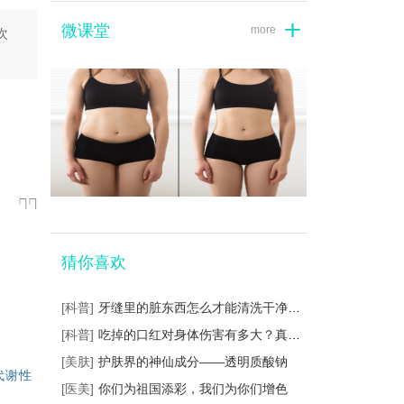
微课堂
more
次
猜你喜欢
[科普]
牙缝里的脏东西怎么才能清洗干净？这样...
[科普]
吃掉的口红对身体伤害有多大？真相是这...
[美肤]
护肤界的神仙成分——透明质酸钠
代谢性
[医美]
你们为祖国添彩，我们为你们增色