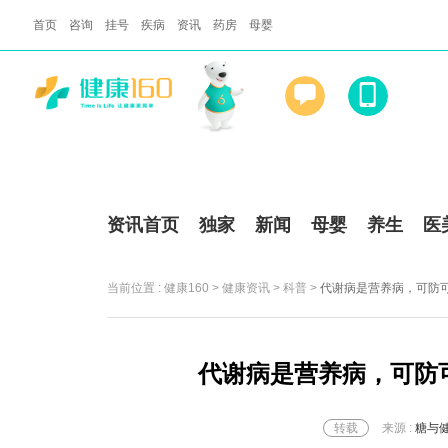
首页
咨询
挂号
疾病
资讯
药房
母婴
咨询
预约
医生
挂号
资讯首页
独家
新闻
母婴
养生
医
当前位置 :
健康160
>
健康资讯
>
科普
>
代谢病是营养病，可防
代谢病是营养病，可防
转载
来源 :
糖与