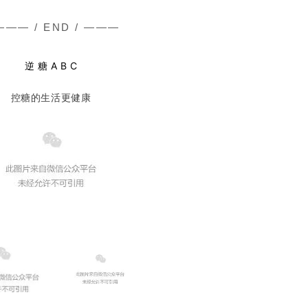
—— / END / ———
逆 糖 A B C
控糖的生活更健康