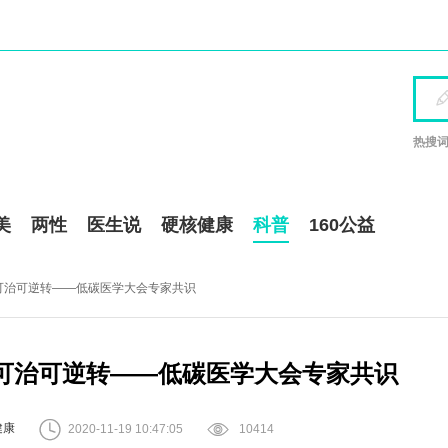
热搜词
美
两性
医生说
硬核健康
科普
160公益
可治可逆转——低碳医学大会专家共识
可治可逆转——低碳医学大会专家共识


健康
2020-11-19 10:47:05
10414