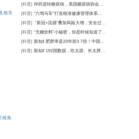
[科普]
停药逆转糖尿病，美国糖尿病协会CEO成功...
及相关
[科普]
“六驾马车”打造精准健康管理体系丨瑞...
[科普]
“新冠+流感”叠加风险大增，安全过冬...
[科普]
“无糖饮料”小秘密，你是时候知道了...
[科普]
新知‖ 肥胖率是20年前3.7倍！中国，全球...
[科普]
新知‖ 192国数据，吃太甜、长太胖真的...
至戒免