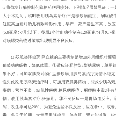
α-葡萄糖苷酶抑制剂降糖药联用较好。下列情况属禁忌证：一
大手术期间，临时改用胰岛素治疗;三是糖尿病酮症、酮症酸
妊娠高血糖对胎儿有致畸形作用，早产、死产发生率高，故应严
(5.8毫摩尔/升)以下，餐后2小时血糖控制在120毫克/分升(6
对磺脲类药物过敏或出现明显不良反应。
(2)双胍类降糖药 降血糖的主要机制是增加外周组织对葡
葡萄糖的吸收，降低体重。①适应证肥胖型2型糖尿病，单用饮
果不好，可加双胍类药物;1型糖尿病用胰岛素治疗病情不稳定
性失效改用胰岛素治疗时，可加用双胍类药物，能减少胰岛素
疾病，营养不良，缺氧性疾病;糖尿病酮症，酮症酸中毒;伴
物，改用胰岛素治疗;妊娠期。③不良反应一是胃肠道反应。
泻，发生率可达20%。为避免这些不良反应，应在餐中、或
毒，多见于长期、大量应用降糖灵，伴有肝、肾功能减退，缺