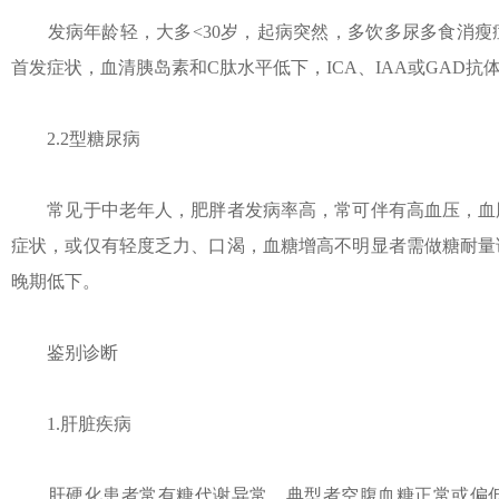
发病年龄轻，大多<30岁，起病突然，多饮多尿多食消瘦
首发症状，血清胰岛素和C肽水平低下，ICA、IAA或GAD
2.2型糖尿病
常见于中老年人，肥胖者发病率高，常可伴有高血压，血脂
症状，或仅有轻度乏力、口渴，血糖增高不明显者需做糖耐量
晚期低下。
鉴别诊断
1.肝脏疾病
肝硬化患者常有糖代谢异常，典型者空腹血糖正常或偏低