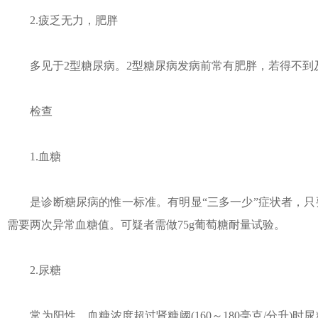
2.疲乏无力，肥胖
多见于2型糖尿病。2型糖尿病发病前常有肥胖，若得不到
检查
1.血糖
是诊断糖尿病的惟一标准。有明显“三多一少”症状者，只
需要两次异常血糖值。可疑者需做75g葡萄糖耐量试验。
2.尿糖
常为阳性。血糖浓度超过肾糖阈(160～180毫克/分升)