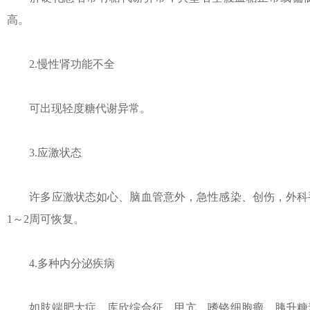
高。
2.慢性肾功能不全
可出现轻度糖代谢异常。
3.应激状态
许多应激状态如心、脑血管意外，急性感染、创伤，外科手
1～2周可恢复。
4.多种内分泌疾病
如肢端肥大症，库欣综合征、甲亢、嗜铬细胞瘤，胰升糖素