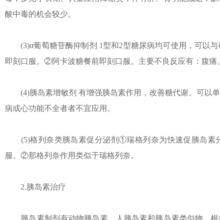
酸中毒的机会较少。
(3)α葡萄糖苷酶抑制剂 1型和2型糖尿病均可使用，可以
即刻口服。②阿卡波糖餐前即刻口服。主要不良反应有：腹痛
(4)胰岛素增敏剂 有增强胰岛素作用，改善糖代谢。可以
病或心功能不全者者不宜应用。
(5)格列奈类胰岛素促分泌剂①瑞格列奈为快速促胰岛素
服。②那格列奈作用类似于瑞格列奈。
2.胰岛素治疗
胰岛素制剂有动物胰岛素、人胰岛素和胰岛素类似物。根据