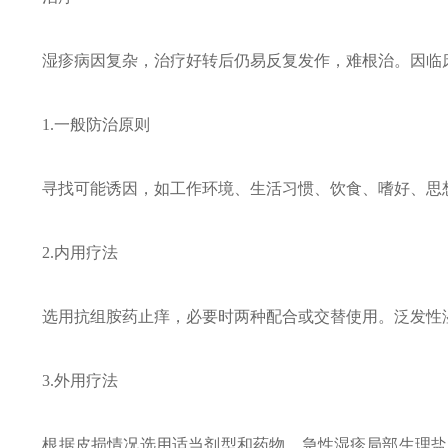
湿疹病因复杂，治疗好转后仍易反复发作，难根治。因临床
1.一般防治原则
寻找可能诱因，如工作环境、生活习惯、饮食、嗜好、思想
2.内用疗法
选用抗组胺药止痒，必要时两种配合或交替使用。泛发性湿
3.外用疗法
根据皮损情况选用适当剂型和药物。急性湿疹局部生理盐水、3%