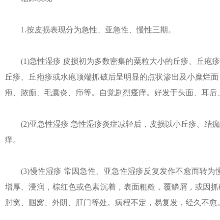
1.按皮损表现分为急性、亚急性、慢性三期。
(1)急性湿疹 皮损初为多数密集的粟粒大小的丘疹、丘疱
丘疹、丘疱疹或水疱顶端抓破后呈明显的点状渗出及小糜烂面
疱、脓痂、毛囊炎、疖等。自觉剧烈瘙痒。好发于头面、耳后
(2)亚急性湿疹 急性湿疹炎症减轻后，皮损以小丘疹、结
痒。
(3)慢性湿疹 常因急性、亚急性湿疹反复发作不愈而转为
增厚、浸润，棕红色或色素沉着，表面粗糙，覆鳞屑，或因抓
肘窝、腘窝、外阴、肛门等处。病程不定，易复发，经久不愈